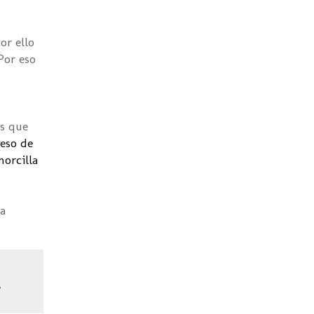
or ello
Por eso
es que
ueso de
orcilla
la
,