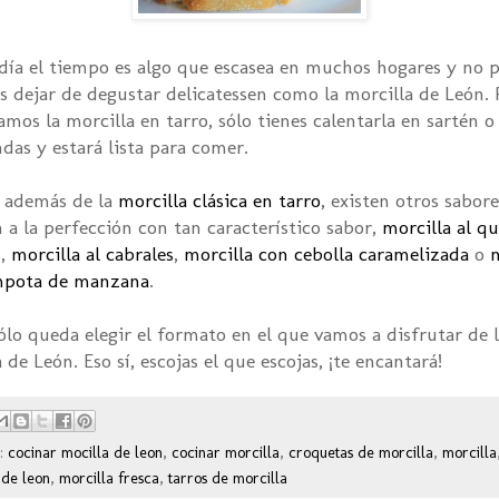
día el tiempo es algo que escasea en muchos hogares y no p
 dejar de degustar delicatessen como la morcilla de León. 
mos la morcilla en tarro, sólo tienes calentarla en sartén o
das y estará lista para comer.
 además de la
morcilla clásica en tarro
, existen otros sabor
 a la perfección con tan característico sabor,
morcilla al q
n
,
morcilla al cabrales
,
morcilla con cebolla caramelizada
o
m
mpota de manzana
.
ólo queda elegir el formato en el que vamos a disfrutar de 
 de León. Eso sí, escojas el que escojas, ¡te encantará!
s:
cocinar mocilla de leon
,
cocinar morcilla
,
croquetas de morcilla
,
morcilla
 de leon
,
morcilla fresca
,
tarros de morcilla