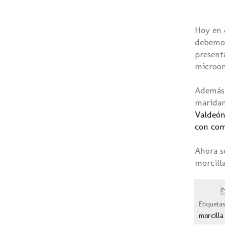
Hoy en 
debemos
presenta
microon
Además
maridan
Valdeó
con co
Ahora s
morcilla
Etiqueta
morcilla