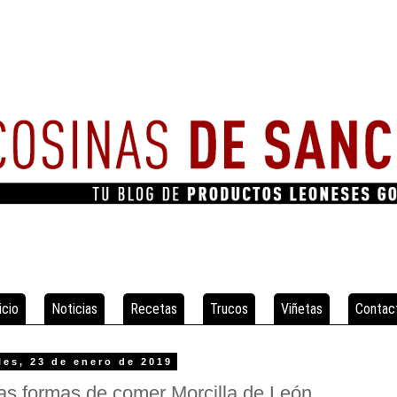
icio
Noticias
Recetas
Trucos
Viñetas
Contac
les, 23 de enero de 2019
as formas de comer Morcilla de León