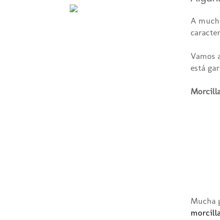
A mucho
caracte
Vamos a
está ga
Morcilla
Mucha g
morcill