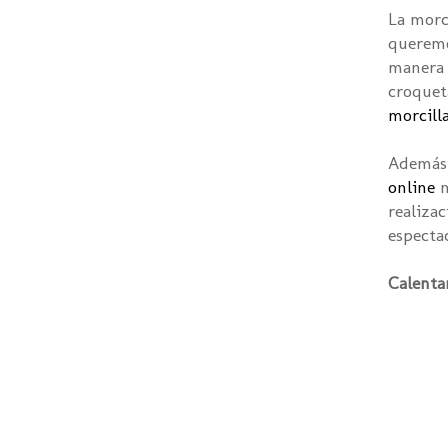
La morc
queremo
manera 
croquet
morcill
Además 
online
n
realizac
espectac
Calentar