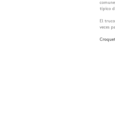
comunes 
típico d
El truc
veces p
Croquet