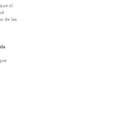
que si
ué
s de las
nda
 que